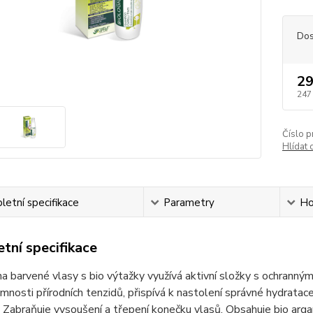
Dos
29
247
Číslo p
Hlídat 
etní specifikace
Parametry
Ho
tní specifikace
 barvené vlasy s bio výtažky využívá aktivní složky s ochranným 
omnosti přírodních tenzidů, přispívá k nastolení správné hydratac
 Zabraňuje vysoušení a třepení konečku vlasů. Obsahuje bio argano