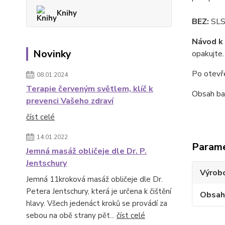
Knihy
BEZ:
SLS,
Návod k 
Novinky
opakujte
Po otevře
08.01.2024
Terapie červeným světlem, klíč k
Obsah ba
prevenci Vašeho zdraví
číst celé
14.01.2022
Param
Jemná masáž obličeje dle Dr. P.
Jentschury
Výrob
Jemná 11kroková masáž obličeje dle Dr.
Petera Jentschury, která je určena k čištění
Obsah
hlavy. Všech jedenáct kroků se provádí za
sebou na obě strany pět...
číst celé