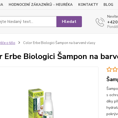
BA
HODNOCENÍ ZÁKAZNÍKŮ - HEURÉKA
KONTAKTY
BLOG
Nevíte
Hledat
+420
Pondělí
éče o tělo
Color Erbe Biologici Šampon na barvené vlasy
r Erbe Biologici Šampon na barv
Šamp
Šampon
s ochr
díky př
hydrat
pokrýv