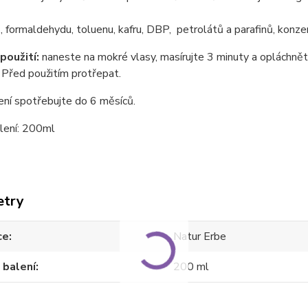
 formaldehydu, toluenu, kafru, DBP, petrolátů a parafinů, konzer
použití:
naneste na mokré vlasy, masírujte 3 minuty a opláchn
. Před použitím protřepat.
ní spotřebujte do 6 měsíců.
lení: 200ml
etry
ce
Natur Erbe
 balení
200 ml