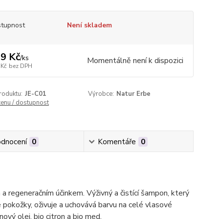
tupnost
Není skladem
9 Kč
/
ks
Momentálně není k dispozici
 Kč
bez DPH
roduktu:
JE-C01
Výrobce:
Natur Erbe
cenu / dostupnost
dnocení
0
Komentáře
0
a regeneračním účinkem. Výživný a čistící šampon, který
e pokožky, oživuje a uchovává barvu na celé vlasové
vý olej, bio citron a bio med.