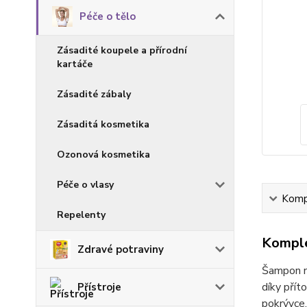
Péče o tělo
Zásadité koupele a přírodní
kartáče
Zásadité zábaly
Zásaditá kosmetika
Ozonová kosmetika
Péče o vlasy
Kompl
Repelenty
Komple
Zdravé potraviny
Šampon na
díky přít
Přístroje
pokrývce.