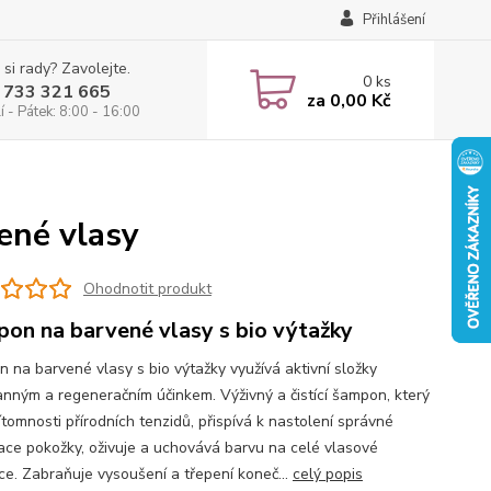
Přihlášení
 si rady? Zavolejte.
0
ks
 733 321 665
za
0,00 Kč
 - Pátek: 8:00 - 16:00
ené vlasy
Ohodnotit produkt
on na barvené vlasy s bio výtažky
 na barvené vlasy s bio výtažky využívá aktivní složky
anným a regeneračním účinkem. Výživný a čistící šampon, který
ítomnosti přírodních tenzidů, přispívá k nastolení správné
ace pokožky, oživuje a uchovává barvu na celé vlasové
ce. Zabraňuje vysoušení a třepení koneč...
celý popis