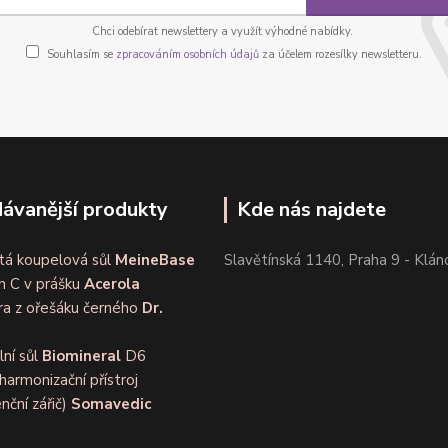
Chci odebírat newslettery a využít výhodné nabídky.
Souhlasím se
zpracováním osobních údajů
za účelem rozesílky newsletteru.
ávanější produkty
Kde nás najdete
tá koupelová sůl
MeineBase
Slavětínská 1140, Praha 9 - Klán
n C v prášku
Acerola
ra z ořešáku černého
Dr.
lní sůl
Biomineral
D6
harmonizační přístroj
nční zářič)
Somavedic