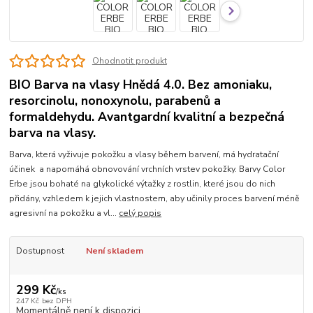
Ohodnotit produkt
BIO Barva na vlasy Hnědá 4.0. Bez amoniaku,
resorcinolu, nonoxynolu, parabenů a
formaldehydu. Avantgardní kvalitní a bezpečná
barva na vlasy.
Barva, která vyživuje pokožku a vlasy během barvení, má hydratační
účinek a napomáhá obnovování vrchních vrstev pokožky. Barvy Color
Erbe jsou bohaté na glykolické výtažky z rostlin, které jsou do nich
přidány, vzhledem k jejich vlastnostem, aby učinily proces barvení méně
agresivní na pokožku a vl...
celý popis
Dostupnost
Není skladem
299 Kč
/
ks
247 Kč
bez DPH
Momentálně není k dispozici