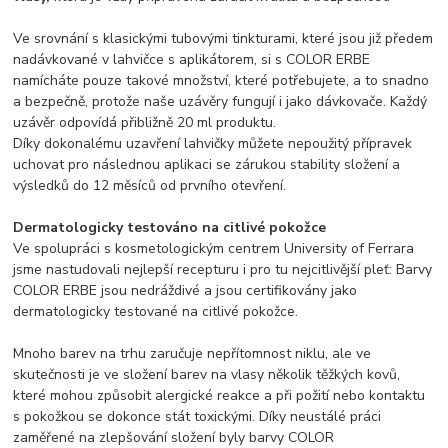
Ve srovnání s klasickými tubovými tinkturami, které jsou již předem
nadávkované v lahvičce s aplikátorem, si s COLOR ERBE
namícháte pouze takové množství, které potřebujete, a to snadno
a bezpečně, protože naše uzávěry fungují i ​​jako dávkovače. Každý
uzávěr odpovídá přibližně 20 ml produktu.
Díky dokonalému uzavření lahvičky můžete nepoužitý přípravek
uchovat pro následnou aplikaci se zárukou stability složení a
výsledků do 12 měsíců od prvního otevření.
Dermatologicky testováno na citlivé pokožce
Ve spolupráci s kosmetologickým centrem University of Ferrara
jsme nastudovali nejlepší recepturu i pro tu nejcitlivější pleť: Barvy
COLOR ERBE jsou nedráždivé a jsou certifikovány jako
dermatologicky testované na citlivé pokožce.
Mnoho barev na trhu zaručuje nepřítomnost niklu, ale ve
skutečnosti je ve složení barev na vlasy několik těžkých kovů,
které mohou způsobit alergické reakce a při požití nebo kontaktu
s pokožkou se dokonce stát toxickými. Díky neustálé práci
zaměřené na zlepšování složení byly barvy COLOR