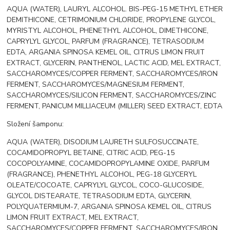
AQUA (WATER), LAURYL ALCOHOL. BIS-PEG-15 METHYL ETHER
DEMITHICONE, CETRIMONIUM CHLORIDE, PROPYLENE GLYCOL,
MYRISTYL ALCOHOL, PHENETHYL ALCOHOL, DIMETHICONE,
CAPRYLYL GLYCOL, PARFUM (FRAGRANCE), TETRASODIUM
EDTA, ARGANIA SPINOSA KEMEL OIL, CITRUS LIMON FRUIT
EXTRACT, GLYCERIN, PANTHENOL, LACTIC ACID, MEL EXTRACT,
SACCHAROMYCES/COPPER FERMENT, SACCHAROMYCES/IRON
FERMENT, SACCHAROMYCES/MAGNESIUM FERMENT,
SACCHAROMYCES/SILICON FERMENT, SACCHAROMYCES/ZINC
FERMENT, PANICUM MILLIACEUM (MILLER) SEED EXTRACT, EDTA
Složení šamponu:
AQUA (WATER), DISODIUM LAURETH SULFOSUCCINATE,
COCAMIDOPROPYL BETAINE, CITRIC ACID, PEG-15
COCOPOLYAMINE, COCAMIDOPROPYLAMINE OXIDE, PARFUM
(FRAGRANCE), PHENETHYL ALCOHOL, PEG-18 GLYCERYL
OLEATE/COCOATE, CAPRYLYL GLYCOL, COCO-GLUCOSIDE,
GLYCOL DISTEARATE, TETRASODIUM EDTA, GLYCERIN,
POLYQUATERMIUM-7, ARGANIA SPINOSA KEMEL OIL, CITRUS
LIMON FRUIT EXTRACT, MEL EXTRACT,
SACCHAROMYCES/COPPER FERMENT, SACCHAROMYCES/IRON