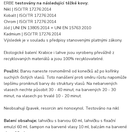
ERBE
testovány na následující těžké kovy:
Nikl | ISO/TR 17276:2014
Kobalt | ISO/TR 17276:2014
Chrom | ISO/TR 17276:2014
Jód | UNI EN 13805:2014 + UNI EN 15763:2010
Kadmium | ISO/TR 17276:2014
Výsledek je v souladu s předpisy stanovenými platnými zákony.
Ekologické balení: Krabice i lahve jsou vyrobeny převážně z
recyklovaných materiálů a jsou 100% recyklovatelné.
Použití:
Barvu naneste rovnoměrně od konečků až po kořínky
suchých čistých vlasů. Toto nanášení proti směru růstu napomůže
lepšímu proniknutí barvy do struktury vlasů. Na nebarvených
vlasech nechte působit 30 - 40 minut, na barvených 20 - 30
minut, na vlasech po trvalé 10 - 20 minut.
Neobsahují čpavek, resorcin ani nonoxynol. Testováno na nikl
Balení obsahuje:
lahvičku s barvou 60 ml, lahvičku s fixační
emulzí 60 ml, šampon na barvené vlasy 10 ml, balzám na barvené