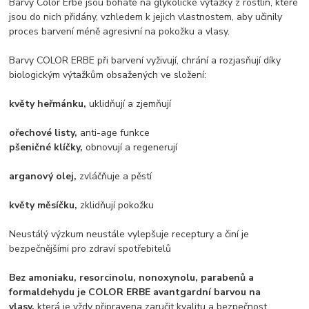
Barvy Color Erbe jsou bohaté na glykolické výtažky z rostlin, které
jsou do nich přidány, vzhledem k jejich vlastnostem, aby učinily
proces barvení méně agresivní na pokožku a vlasy.
Barvy COLOR ERBE při barvení vyživují, chrání a rozjasňují díky
biologickým výtažkům obsažených ve složení:
květy heřmánku,
uklidňují a zjemňují
ořechové listy,
anti-age funkce
pšeničné klíčky,
obnovují a regenerují
arganový olej,
zvláčňuje a pěstí
květy měsíčku,
zklidňují pokožku
Neustálý výzkum neustále vylepšuje receptury a činí je
bezpečnějšími pro zdraví spotřebitelů
Bez amoniaku, resorcinolu, nonoxynolu, parabenů a
formaldehydu je COLOR ERBE avantgardní barvou na
vlasy,
která je vždy připravena zaručit kvalitu a bezpečnost.