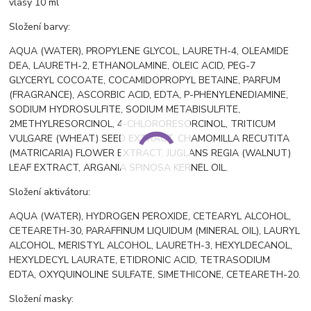
vlasy 10 ml
Složení barvy:
AQUA (WATER), PROPYLENE GLYCOL, LAURETH-4, OLEAMIDE
DEA, LAURETH-2, ETHANOLAMINE, OLEIC ACID, PEG-7
GLYCERYL COCOATE, COCAMIDOPROPYL BETAINE, PARFUM
(FRAGRANCE), ASCORBIC ACID, EDTA, P-PHENYLENEDIAMINE,
SODIUM HYDROSULFITE, SODIUM METABISULFITE,
2METHYLRESORCINOL, 4-CHLORORESORCINOL, TRITICUM
VULGARE (WHEAT) SEED EXTRACT, CHAMOMILLA RECUTITA
(MATRICARIA) FLOWER EXTRACT, JUGLANS REGIA (WALNUT)
LEAF EXTRACT, ARGANIA SPINOSA KERNEL OIL.
Složení aktivátoru:
AQUA (WATER), HYDROGEN PEROXIDE, CETEARYL ALCOHOL,
CETEARETH-30, PARAFFINUM LIQUIDUM (MINERAL OIL), LAURYL
ALCOHOL, MERISTYL ALCOHOL, LAURETH-3, HEXYLDECANOL,
HEXYLDECYL LAURATE, ETIDRONIC ACID, TETRASODIUM
EDTA, OXYQUINOLINE SULFATE, SIMETHICONE, CETEARETH-20.
Složení masky: