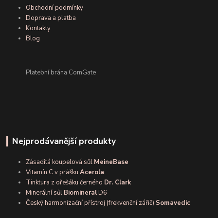
Obchodní podmínky
Doprava a platba
Kontakty
Blog
Platební brána ComGate
Nejprodávanější produkty
Zásaditá koupelová sůl
MeineBase
Vitamín C v prášku
Acerola
Tinktura z ořešáku černého
Dr. Clark
Minerální sůl
Biomineral
D6
Český harmonizační přístroj (frekvenční zářič)
Somavedic