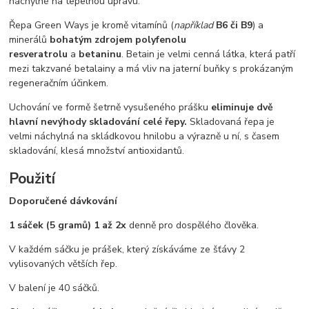
náchylné na tepelnou úpravu.
Řepa Green Ways je kromě vitamínů (
například
B6 či B9
) a
minerálů
bohatým zdrojem polyfenolu
resveratrolu
a
betaninu
. Betain je velmi cenná látka, která patří
mezi takzvané betalainy a má vliv na jaterní buňky s prokázaným
regeneračním účinkem.
Uchování ve formě šetrně vysušeného prášku
eliminuje dvě
hlavní nevýhody skladování celé řepy.
Skladovaná řepa je
velmi náchylná na skládkovou hnilobu a výrazně u ní, s časem
skladování, klesá množství antioxidantů.
Použití
Doporučené dávkování
1 sáček (5 gramů) 1 až 2x
denně pro dospělého člověka.
V každém sáčku je prášek, který získáváme ze šťávy 2
vylisovaných větších řep.
V balení je 40 sáčků.