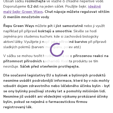
Obsah sáčku
rozmíchejte
ve vlažné či chladné neperlivé vodě.
Doporučujeme
0,2 dcl
na jeden sáček. Použíjte šejkr,
ideálně
malý šejkr Green Ways
.
Chuť nápoje můžete regulovat větším
či menším množstvím vody
.
Řepu Green Ways
můžete
pít i jíst samostatně
nebo ji využít
například při přípravě
koktejů a smoothie
. Skvěle se hodí
zejména pro studenou kuchyni, kde si zachovává biologicky
aktivní látky. Využijete ji např. jako
přírodné barvivo
při přípravě
sladkých pokrmů (barvení marcipánu, polev atd.)
V sáčku se mohou tvořit hrudky. Jedná se o
přirozenou reakci na
přítomnost přírodních sacharidů
. Kvalita produktu se tím
nesnižuje.
Sáček před otevřením protřepejte.
Dle současné legislativy EU u bylinek a bylinných produktů
nesmíme uvádět podrobnější informace, které by v nás mohly
vzbudit dojem zdravotního nebo léčebného účinku bylin - byť
se ony bylinky používají stovky let a pomohly miliónům lidí.
Nesmíme již uvádět ani vědeckými výzkumy prokázané účinky
bylin, pokud se nejedná o farmaceutickou firmou
registrovaný lék.