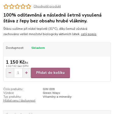
Ohodnotit produkt
100% odšťavněná a následně šetrně vysušená
šťáva z řepy bez obsahu hrubé vlákniny.
Šťávu sušíme při nízké teplotě (31°C), díky čemuž zůstává
zachováno velké množství biologicky aktivních látek.
celý popis
Dostupnost
Skladem
1 150 Kč
/
ks
1 027 Kč
bez DPH
Přidat do košíku
Číslo produktu:
GW-009
Výrobce:
Green Ways
Typ produktu:
Vitamíny a minerály
Hlídat cenu / dostupnost