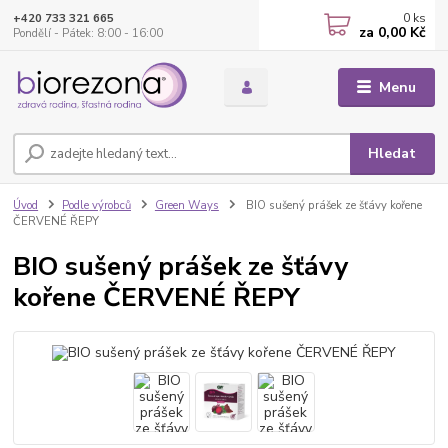
0
ks
+420 733 321 665
za
0,00 Kč
Pondělí - Pátek: 8:00 - 16:00
Menu
Hledat
Úvod
Podle výrobců
Green Ways
BIO sušený prášek ze šťávy kořene
ČERVENÉ ŘEPY
BIO sušený prášek ze šťávy
kořene ČERVENÉ ŘEPY