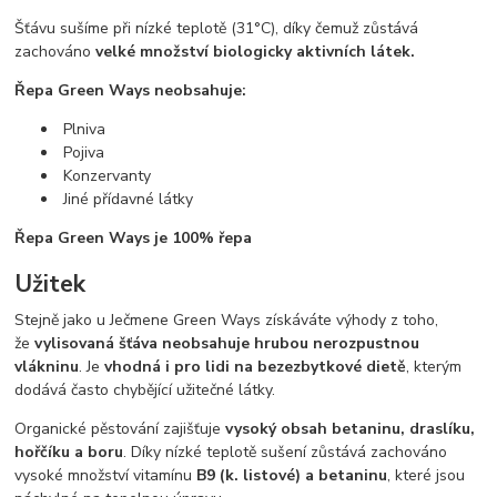
Šťávu sušíme při nízké teplotě (31°C), díky čemuž zůstává
zachováno
velké množství biologicky aktivních látek.
Řepa Green Ways neobsahuje:
Plniva
Pojiva
Konzervanty
Jiné přídavné látky
Řepa Green Ways je 100% řepa
Užitek
Stejně jako u Ječmene Green Ways získáváte výhody z toho,
že
vylisovaná šťáva neobsahuje hrubou nerozpustnou
vlákninu
. Je
vhodná i pro lidi na bezezbytkové dietě
, kterým
dodává často chybějící užitečné látky.
Organické pěstování zajišťuje
vysoký obsah betaninu, draslíku,
hořčíku a boru
. Díky nízké teplotě sušení zůstává zachováno
vysoké množství vitamínu
B9 (k. listové) a betaninu
, které jsou