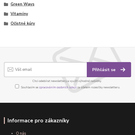
Green Ways
Vitamíny
Očistné kúry
Přihlásit se
Chci odebírat newslettery a využít výhodné nabídky.
Souhlasím se
zpracováním osobních údajů
za účelem rozesílky newsletteru.
Informace pro zákazníky
O nás