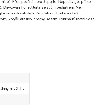
 místě. Před použitím protřepejte.
Nepodávejte přímo
nů. Dávkování konzultujte se svým pediatrem. Není
e mimo dosah dětí. Pro děti od 1 roku a starší.
ryby, korýši, arašídy, ořechy, sezam. Minimální trvanlivost
tlinnými výluhy