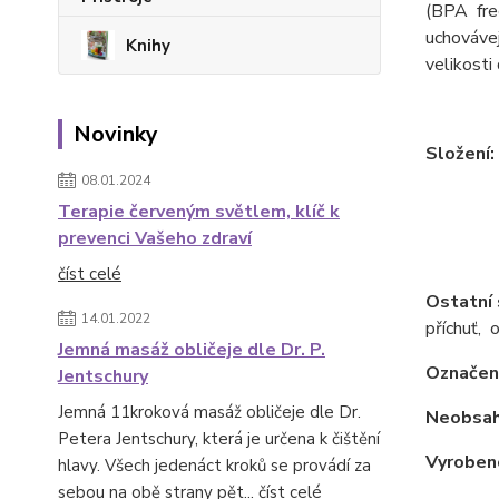
(BPA free
uchovávej
Knihy
velikosti
Novinky
Složení:
08.01.2024
Terapie červeným světlem, klíč k
prevenci Vašeho zdraví
číst celé
Ostatní 
14.01.2022
příchuť, 
Jemná masáž obličeje dle Dr. P.
Označení
Jentschury
Jemná 11kroková masáž obličeje dle Dr.
Neobsah
Petera Jentschury, která je určena k čištění
Vyrobeno
hlavy. Všech jedenáct kroků se provádí za
sebou na obě strany pět...
číst celé