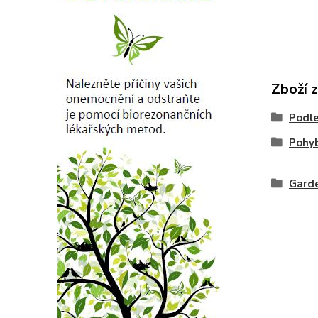
Zboží 
Podle
Pohy
Garde