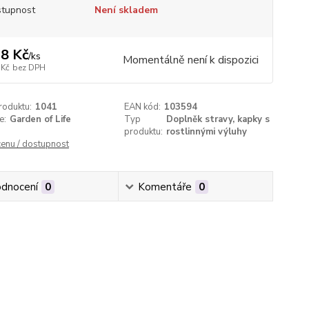
tupnost
Není skladem
8 Kč
/
ks
Momentálně není k dispozici
 Kč
bez DPH
roduktu:
1041
EAN kód:
103594
e:
Garden of Life
Typ
Doplněk stravy, kapky s
produktu:
rostlinnými výluhy
cenu / dostupnost
dnocení
0
Komentáře
0