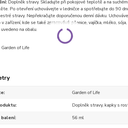
ní:
Doplněk stravy. Skladujte při pokojové teplotě a na suchém
těte
. Po otevření uchovávejte v ledničce a spotřebujte do 90 d
estré stravy. Nepřekračujte doporučenou denní dávku. Uchovávejt
v zařízení, kde se také zpracovává: pšenice, vajíčka, mléko, sója, 
 uvedeno na obalu.
:
Garden of Life
etry
ce
Garden of Life
roduktu
Doplněk stravy, kapky s ros
 balení
56 ml