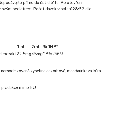
epodávejte přímo do úst dítěte
. Po otevření
se svým pediatrem. Počet dávek v balení 28/52 dle
1ml
2ml
%RHP*
d extrakt
22,5mg
45mg
28% /56%
e, nemodifikovaná kyselina askorbová, mandarinková kůra
 produkce mimo EU,