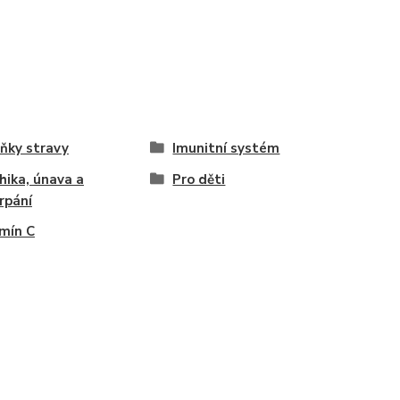
ňky stravy
Imunitní systém
hika, únava a
Pro děti
rpání
mín C