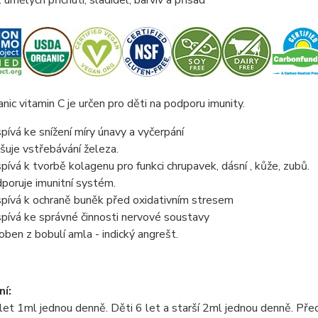
 umělých příchutí, sladidel, barviv a přísad
nic vitamin C je určen pro děti na podporu imunity.
spívá ke snížení míry únavy a vyčerpání
šuje vstřebávání železa.
spívá k tvorbě kolagenu pro funkci chrupavek, dásní , kůže, zubů.
poruje imunitní systém.
spívá k ochraně buněk před oxidativním stresem
spívá ke správné činnosti nervové soustavy
oben z bobulí amla - indický angrešt.
í:
let 1ml jednou denně. Děti 6 let a starší 2ml jednou denně. Před