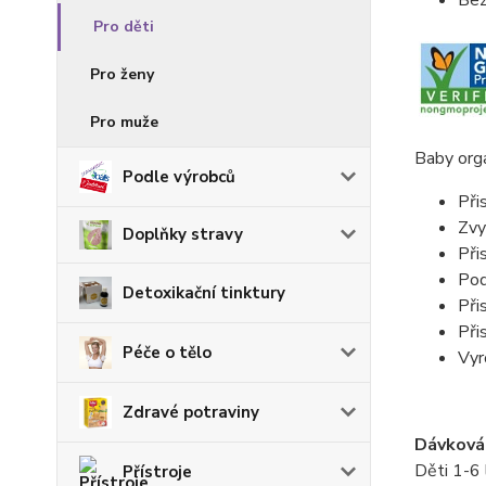
Bez
Pro děti
Pro ženy
Pro muže
Baby orga
Podle výrobců
Při
Zvy
Doplňky stravy
Při
Pod
Detoxikační tinktury
Při
Při
Péče o tělo
Vyr
Zdravé potraviny
Dávkován
Děti 1-6 
Přístroje