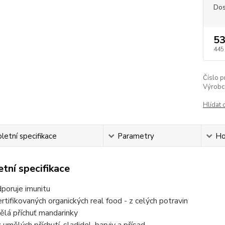
Dos
53
445
Číslo p
Výrobc
Hlídat 
etní specifikace
Parametry
Ho
tní specifikace
poruje imunitu
ertifikovaných organických real food - z celých potravin
ělá příchuť mandarinky