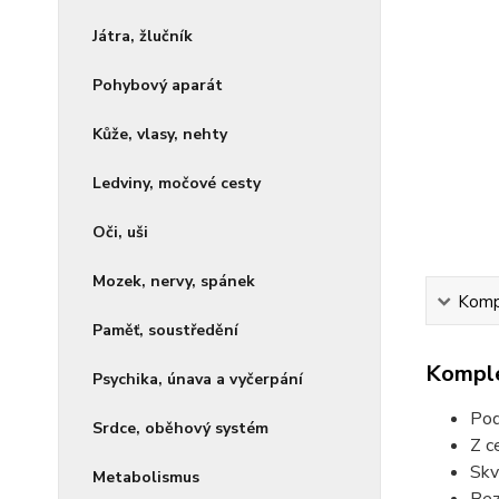
Játra, žlučník
Pohybový aparát
Kůže, vlasy, nehty
Ledviny, močové cesty
Oči, uši
Mozek, nervy, spánek
Kompl
Paměť, soustředění
Komple
Psychika, únava a vyčerpání
Pod
Srdce, oběhový systém
Z c
Skv
Metabolismus