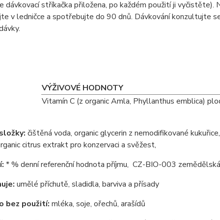
 dávkovací stříkačka přiložena, po každém použití ji vyčistěte).
N
te v ledničce a spotřebujte do 90 dnů. Dávkování konzultujte 
 dávky.
VÝŽIVOVÉ HODNOTY
Vitamín C (z organic Amla, Phyllanthus emblica) plo
složky:
čištěná voda, organic glycerin z nemodifikované kukuřic
organic citrus extrakt pro konzervaci a svěžest,
:
* % denní referenční hodnota příjmu,
CZ-BIO-003 zemědělská
uje:
umělé příchutě, sladidla, barviva a přísady
 bez použití:
mléka, soje, ořechů, arašídů