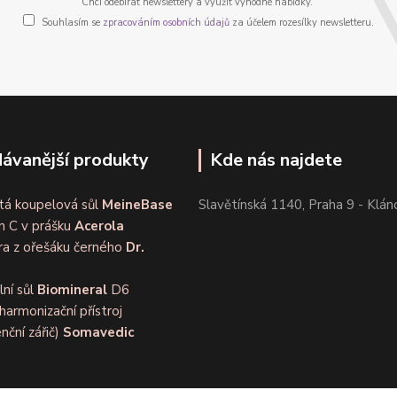
Chci odebírat newslettery a využít výhodné nabídky.
Souhlasím se
zpracováním osobních údajů
za účelem rozesílky newsletteru.
ávanější produkty
Kde nás najdete
tá koupelová sůl
MeineBase
Slavětínská 1140, Praha 9 - Klán
n C v prášku
Acerola
ra z ořešáku černého
Dr.
lní sůl
Biomineral
D6
harmonizační přístroj
nční zářič)
Somavedic