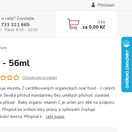
Přihlášení
 si rady? Zavolejte.
0
ks
 733 321 665
za
0,00 Kč
 - Pátek: 8:00 - 16:00
56ml
 - 56ml
Ohodnotit produkt
uje imunitu Z certifikovaných organických real food - z celých
in Skvělá příchuť mandarinky Bez umělých příchutí, sladidel,
 a přísad Baby organic vitamin C je určen pro děti na podporu
. Přispívá ke snížení míry únavy a vyčerpání Zvyšuje
vání železa. Přispívá k...
celý popis