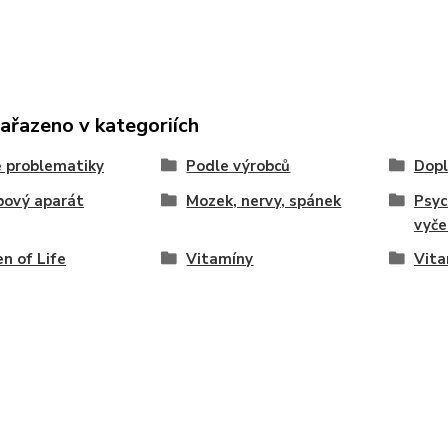
zařazeno v kategoriích
 problematiky
Podle výrobců
Dopl
bový aparát
Mozek, nervy, spánek
Psyc
vyče
n of Life
Vitamíny
Vita