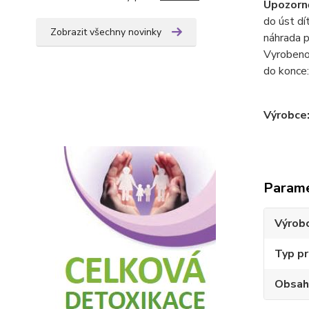
Upozorně
do úst dí
Zobrazit všechny novinky
náhrada p
Vyrobeno 
do konce:
Výrobce
Param
Výrob
Typ p
Obsah