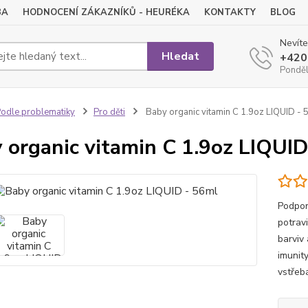
BA
HODNOCENÍ ZÁKAZNÍKŮ - HEURÉKA
KONTAKTY
BLOG
Nevíte
Hledat
+420
Pondělí
odle problematiky
Pro děti
Baby organic vitamin C 1.9oz LIQUID - 
 organic vitamin C 1.9oz LIQUID
Podpor
potrav
barviv
imunity
vstřebá