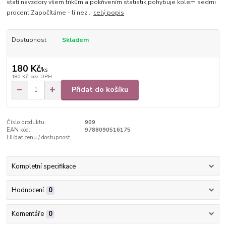
statí navzdory všem trikům a pokřivením statistik pohybuje kolem sedmi
procent.Započítáme - li nez...
celý popis
Dostupnost
Skladem
180 Kč
/
ks
180 Kč
bez DPH
Přidat do košíku
Číslo produktu:
909
EAN kód:
9788090516175
Hlídat cenu / dostupnost
Kompletní specifikace
Hodnocení
0
Komentáře
0