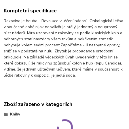
Kompletní specifikace
Rakovina je houba - Revoluce v léčení nádorů. Onkologická léčba
v současné době nijak neovlivňuje stálý, jednotný a neúprosný
růst nádorů. Míra uzdravení z rakoviny se podle klasických knih a
odborných statí navzdory všem trikům a pokřivením statistik
pohybuje kolem sedmi procent.Započítáme - li nezbytné opravy,
sníží se v podstatě na nulu. Zbytek je propaganda ortodoxní
onkologie. Na základě vědeckých úvah uvedených v této knize,
které dokazují, že rakovinu způsobují kolonie hub (typu Candida),
vidíme, že jediným užitečným léčivem, které máme v současnosti k
léčbě rakoviny k dispozici, je jedlá soda.
Zboží zařazeno v kategoriích
Knihy